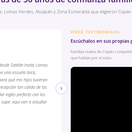
ite, Lomas Verdes, Atizapán y Zona Esmeralda que eligieron Copán
VIDEO TESTIMONIALES
"
Escúchalos en sus propias 
Familias reales de Copán comparten
que hablan por sí solas.
 desde Satélite hasta Lomas
Mi hijo venía de otra escuela y a
a una escuela laica,
recomendaron que cursara Pre Fir
para que mis hijos tuvieran
explicaron que le ayudaría a afia
recepción tan cálida de las
Tomé ese consejo y hoy lo agrade
ar inglés perfecto con los
sobresaliente en toda su trayector
 supe: aquí van a estudiar
decisión que cambió su vida — y
realmente conoce a sus alumnos.
Carla M.
Mamá de egresado