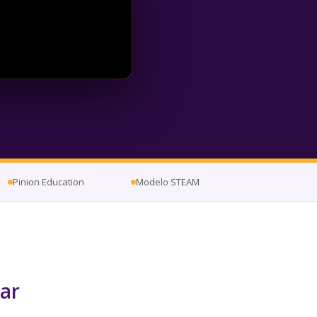
Pinion Education
Modelo STEAM
lar