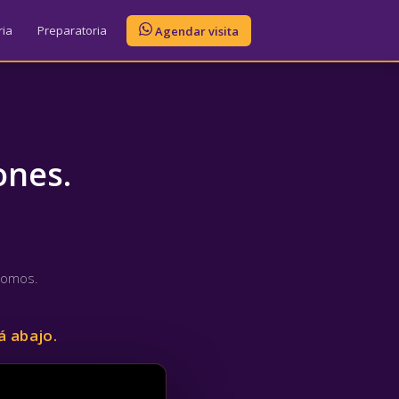
ia
Preparatoria
Agendar visita
ones.
somos.
á abajo.