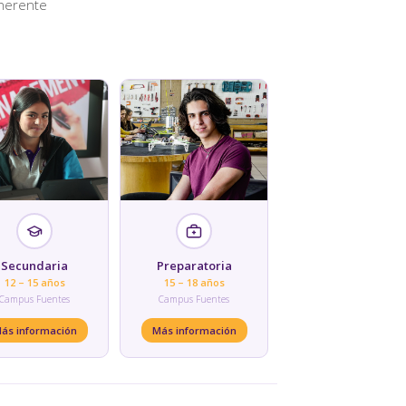
oherente
Secundaria
Preparatoria
12 – 15 años
15 – 18 años
Campus Fuentes
Campus Fuentes
ás información
Más información