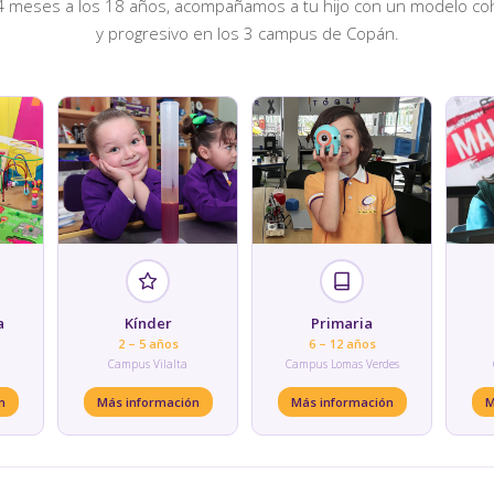
4 meses a los 18 años, acompañamos a tu hijo con un modelo c
y progresivo en los 3 campus de Copán.
a
Kínder
Primaria
2 – 5 años
6 – 12 años
Campus Vilalta
Campus Lomas Verdes
n
Más información
Más información
M