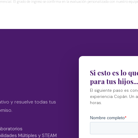
ferencial. El grado de ingreso se confirma en la evaluación personalizada con nuestro equip
Si esto es lo q
para tus hijos...
El siguiente paso es con
experiencia Copán. Un 
tivo y resuelve todas tus
horas.
omiso.
aboratorios
ilidades Múltiples y STEAM