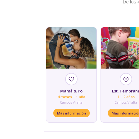
De los 
Mamá & Yo
Est. Tempran
4 meses – 1 año
1 – 2 años
Campus Vilalta
Campus Vilalta
Más información
Más informació