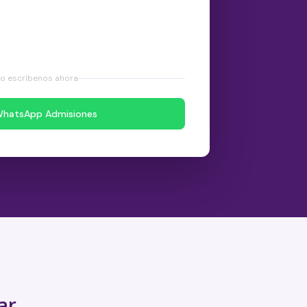
o escríbenos ahora
hatsApp Admisiones
ar