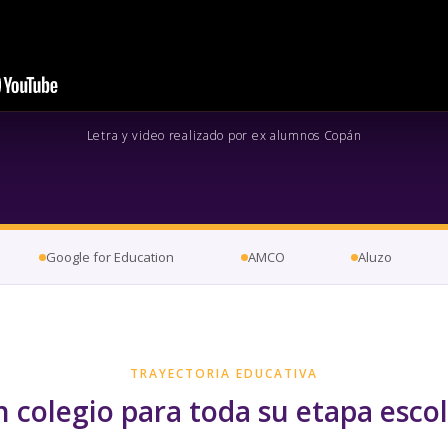
Letra y video realizado por ex alumnos Copán
Google for Education
AMCO
Aluzo
TRAYECTORIA EDUCATIVA
 colegio para toda su etapa esco