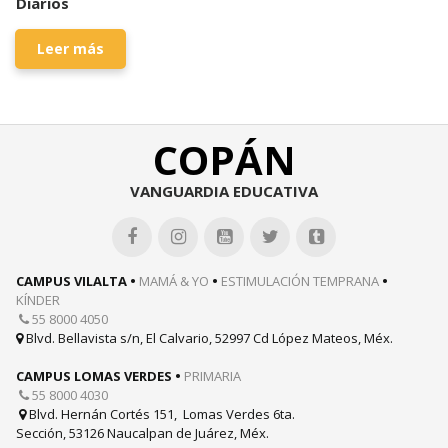
Diarios
Leer más
COPÁN
VANGUARDIA EDUCATIVA





CAMPUS VILALTA •
MAMÁ & YO
•
ESTIMULACIÓN TEMPRANA
•
KÍNDER
55 8000 4050

Blvd. Bellavista s/n, El Calvario, 52997 Cd López Mateos, Méx.

CAMPUS LOMAS VERDES •
PRIMARIA
55 8000 4030

Blvd. Hernán Cortés 151, Lomas Verdes 6ta.

Sección, 53126 Naucalpan de Juárez, Méx.