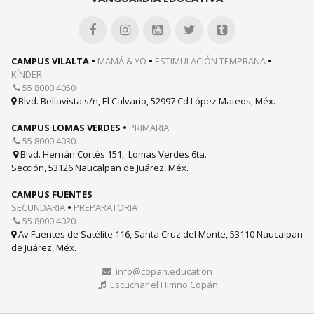





CAMPUS VILALTA •
MAMÁ & YO
•
ESTIMULACIÓN TEMPRANA
•
KÍNDER
55 8000 4050

Blvd. Bellavista s/n, El Calvario, 52997 Cd López Mateos, Méx.

CAMPUS LOMAS VERDES •
PRIMARIA
55 8000 4030

Blvd. Hernán Cortés 151, Lomas Verdes 6ta.

Sección, 53126 Naucalpan de Juárez, Méx.
CAMPUS FUENTES
SECUNDARIA
•
PREPARATORIA
55 8000 4020

Av Fuentes de Satélite 116, Santa Cruz del Monte, 53110 Naucalpan

de Juárez, Méx.
info@copan.education

Escuchar el Himno Copán
